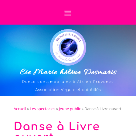
Cie Marie hélène Desmaris
Danse contemporaine à Aix-en-Provence
Association Virgule et pointillés
Accueil
»
Les spectacles
»
Jeune public
»
Danse à Livre ouvert
Danse à Livre