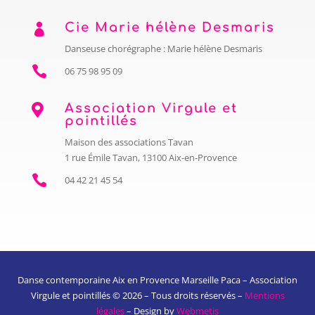
Cie Marie hélène Desmaris

Danseuse chorégraphe : Marie hélène Desmaris

06 75 98 95 09
Association Virgule et

pointillés
Maison des associations Tavan
1 rue Émile Tavan, 13100 Aix-en-Provence

04 42 21 45 54
Danse contemporaine Aix en Provence Marseille Paca – Association
Virgule et pointillés © 2026 – Tous droits réservés –
Mentions
légales
– Design by
Webmetis