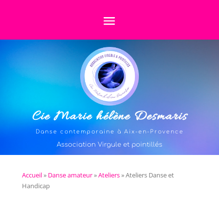
Cie Marie hélène Desmaris
Danse contemporaine à Aix-en-Provence
Association Virgule et pointillés
Accueil
»
Danse amateur
»
Ateliers
»
Ateliers Danse et
Handicap