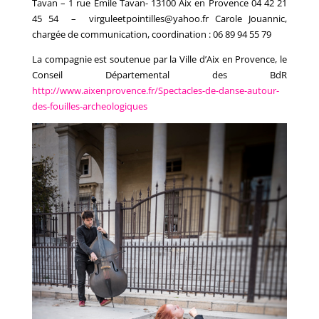
Tavan – 1 rue Emile Tavan- 13100 Aix en Provence 04 42 21
45 54 – virguleetpointilles@yahoo.fr Carole Jouannic,
chargée de communication, coordination : 06 89 94 55 79
La compagnie est soutenue par la Ville d’Aix en Provence, le
Conseil Départemental des BdR
http://www.aixenprovence.fr/Spectacles-de-danse-autour-
des-fouilles-archeologiques