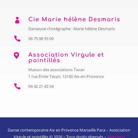
Cie Marie hélène Desmaris

Danseuse chorégraphe : Marie hélène Desmaris

06 75 98 95 09
Association Virgule et

pointillés
Maison des associations Tavan
1 rue Émile Tavan, 13100 Aix-en-Provence

04 42 21 45 54
Danse contemporaine Aix en Provence Marseille Paca – Association
Virgule et pointillés © 2026 – Tous droits réservés –
Mentions