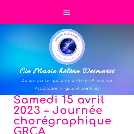
Cie Marie hélène Desmaris
Danse contemporaine à Aix-en-Provence
Association Virgule et pointillés
Samedi 15 avril
2023 – Journée
chorégraphique
GRCA