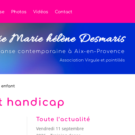
se
Photos
Vidéos
Contact
ie Marie hélène Desmaris
anse contemporaine à Aix-en-Provence
Association Virgule et pointillés
t enfant
et handicap
Toute l’actualité
Vendredi 11 septembre