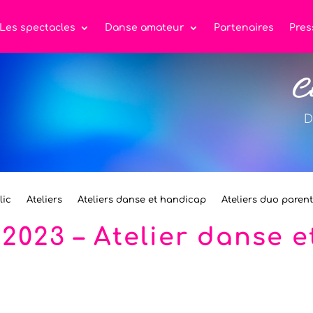
Les spectacles
Danse amateur
Partenaires
Pres
C
D
lic
Ateliers
Ateliers danse et handicap
Ateliers duo paren
 2023 – Atelier danse 