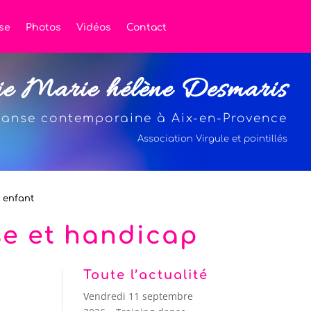
se
Photos
Vidéos
Contact
ie Marie hélène Desmaris
anse contemporaine à Aix-en-Provence
Association Virgule et pointillés
t enfant
se et handicap
Toute l’actualité
Vendredi 11 septembre