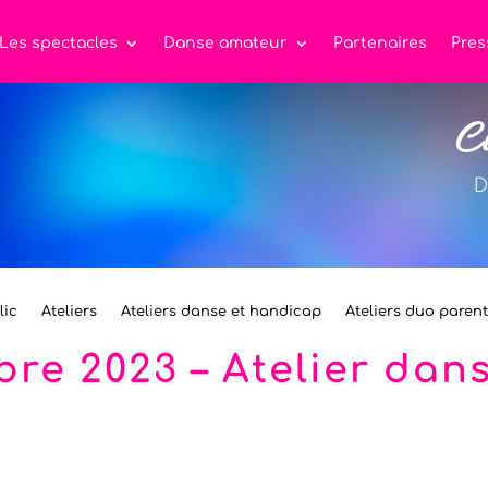
Les spectacles
Danse amateur
Partenaires
Pres
C
D
lic
Ateliers
Ateliers danse et handicap
Ateliers duo paren
bre 2023 – Atelier dan