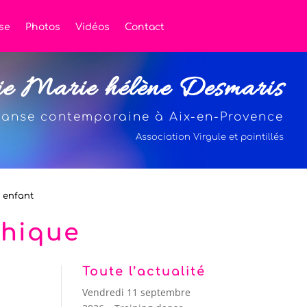
se
Photos
Vidéos
Contact
ie Marie hélène Desmaris
anse contemporaine à Aix-en-Provence
Association Virgule et pointillés
t enfant
phique
Toute l’actualité
Vendredi 11 septembre