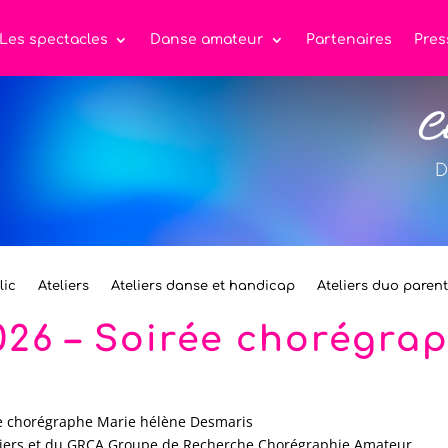
Les spectacles
Danse amateur
Partenaires
Pres
C
D
lic
Ateliers
Ateliers danse et handicap
Ateliers duo paren
2026 – Soirée chorégra
se chorégraphe Marie hélène Desmaris
eliers et du GRCA Groupe de Recherche Chorégraphie Amateur