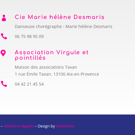
Cie Marie hélène Desmaris

Danseuse chorégraphe : Marie hélène Desmaris

06 75 98 95 09
Association Virgule et

pointillés
Maison des associations Tavan
1 rue Émile Tavan, 13100 Aix-en-Provence

04 42 21 45 54
 –
Mentions légales
– Design by
Webmetis