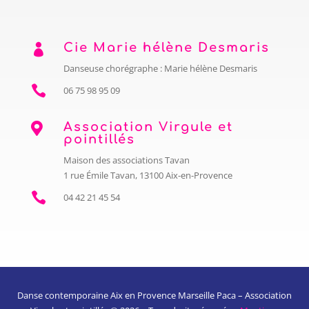
Cie Marie hélène Desmaris

Danseuse chorégraphe : Marie hélène Desmaris

06 75 98 95 09
Association Virgule et

pointillés
Maison des associations Tavan
1 rue Émile Tavan, 13100 Aix-en-Provence

04 42 21 45 54
Danse contemporaine Aix en Provence Marseille Paca – Association