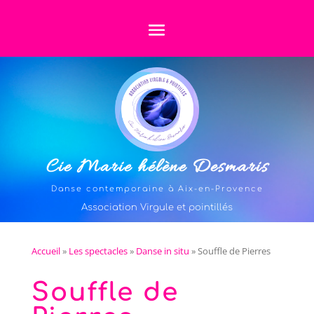
Cie Marie hélène Desmaris
Danse contemporaine à Aix-en-Provence
Association Virgule et pointillés
Accueil
»
Les spectacles
»
Danse in situ
»
Souffle de Pierres
Souffle de