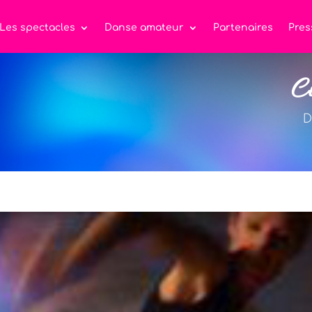
Les spectacles
Danse amateur
Partenaires
Pres
C
D