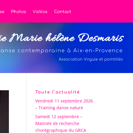
se
Photos
Vidéos
Contact
ie Marie hélène Desmaris
anse contemporaine à Aix-en-Provence
Association Virgule et pointillés
Toute l’actualité
Vendredi 11 septembre 2026
– Training danse nature
Samedi 12 septembre –
Matinée de recherche
chorégraphique du GRCA