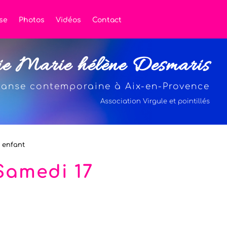
se
Photos
Vidéos
Contact
ie Marie hélène Desmaris
anse contemporaine à Aix-en-Provence
Association Virgule et pointillés
t enfant
Samedi 17