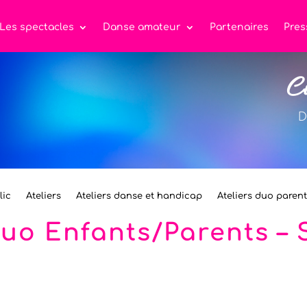
Les spectacles
Danse amateur
Partenaires
Pres
C
D
lic
Ateliers
Ateliers danse et handicap
Ateliers duo paren
Duo Enfants/Parents – 