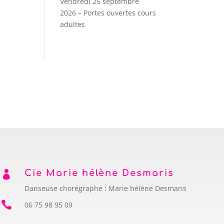
Vendredi 25 septembre
2026 – Portes ouvertes cours
adultes
Cie Marie hélène Desmaris

Danseuse chorégraphe : Marie hélène Desmaris

06 75 98 95 09